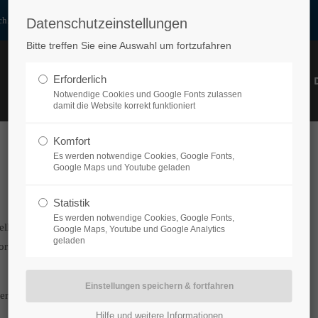
h.at
Datenschutzeinstellungen
ort
Get in touch
Bitte treffen Sie eine Auswahl um fortzufahren
sum dolor sit amet:
Cybersteel Inc.
Erforderlich
HOME
PRODUKTE
UNTERNEHMEN
PARTNER
376-293 City Road, Suite 600
Notwendige Cookies und Google Fonts zulassen
damit die Website korrekt funktioniert
San Francisco, CA 94102
4h
Komfort
Have any questions?
/ 365days
Es werden notwendige Cookies, Google Fonts,
+44 1234 567 890
Google Maps und Youtube geladen
Drop us a line
Statistik
info@yourdomain.com
Es werden notwendige Cookies, Google Fonts,
elle Anwendungen und in der Maschinenbaubranche weltweit
support for our customers
Google Maps, Youtube und Google Analytics
geladen
ri 8:00am - 5:00pm
(GMT +1)
normen entsprechen und dies für die unterschiedlichsten
er Modifizierbarkeit, sind sie perfekt in hochkomplexe
Hilfe und weitere Informationen