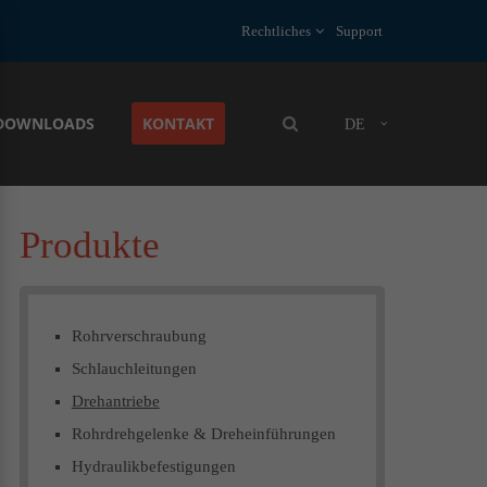
Rechtliches
Support
About us
Lorem ipsum dolor sit amet, consectetuer
DOWNLOADS
KONTAKT
DE
adipiscing elit.
Aenean commodo ligula eget dolor. Aenean
massa. Cum sociis natoque penatibus et
magnis dis parturient montes, nascetur
Produkte
ridiculus mus. Donec quam felis, ultricies
nec.
Rohrverschraubung
Schlauchleitungen
Drehantriebe
Rohrdrehgelenke & Dreheinführungen
Hydraulikbefestigungen