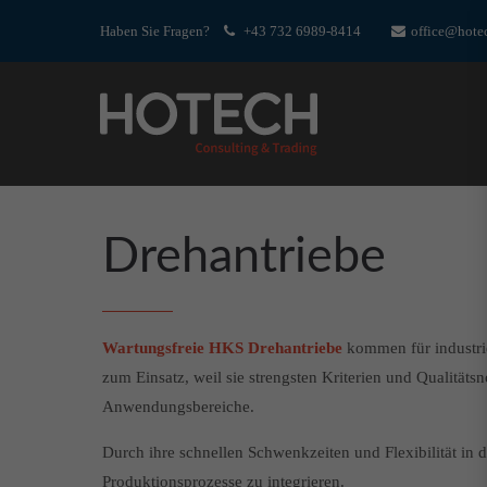
Haben Sie Fragen?
+43 732 6989-8414
office@hotec
Login
Supp
Benutzername
Lorem ip
Passwort
2
Drehantriebe
Wartungsfreie HKS Drehantriebe
kommen für industri
We offer 
Mon - F
Register
|
Lost your password?
zum Einsatz, weil sie strengsten Kriterien und Qualitäts
Anwendungsbereiche.
Durch ihre schnellen Schwenkzeiten und Flexibilität in d
Produktionsprozesse zu integrieren.