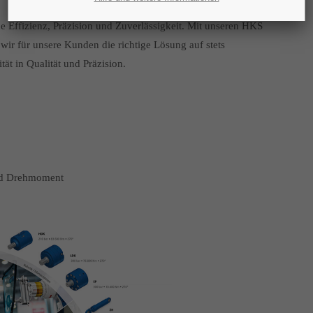
 Effizienz, Präzision und Zuverlässigkeit. Mit unseren HKS
wir für unsere Kunden die richtige Lösung auf stets
t in Qualität und Präzision.
und Drehmoment