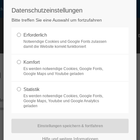
h.at
Datenschutzeinstellungen
ort
Get in touch
Bitte treffen Sie eine Auswahl um fortzufahren
sum dolor sit amet:
Cybersteel Inc.
Erforderlich
HOME
PRODUKTE
UNTERNEHMEN
PARTNER
376-293 City Road, Suite 600
Notwendige Cookies und Google Fonts zulassen
damit die Website korrekt funktioniert
San Francisco, CA 94102
4h
Komfort
Have any questions?
/ 365days
Es werden notwendige Cookies, Google Fonts,
n
+44 1234 567 890
Google Maps und Youtube geladen
Drop us a line
Statistik
info@yourdomain.com
Es werden notwendige Cookies, Google Fonts,
es Sortiment von Standardschläuchen bis zu
support for our customers
Google Maps, Youtube und Google Analytics
geladen
ri 8:00am - 5:00pm
(GMT +1)
rmkonform druck-, dichheits- und leitfähigkeitsgeprüft.
Hilfe und weitere Informationen