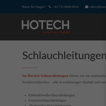
Haben Sie Fragen?
+43 732 6989-8414
office@hotec
Login
Supp
Benutzername
Lorem ip
Passwort
2
Schlauchleitunge
Im Bereich Schlauchleitungen
führen wir ein umfassend
We offer 
Mon - F
Register
|
Lost your password?
Sonderschläuchen – alle in erstklassiger Qualität und no
Edelstahlwellschlauchleitungen
Gummischlauchleitungen
Hydraulikschlauchleitungen