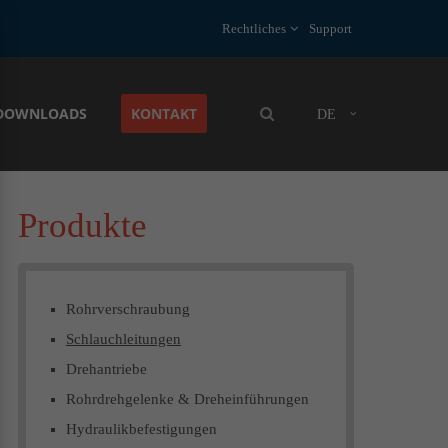
Rechtliches
Support
About us
Lorem ipsum dolor sit amet, consectetuer
DOWNLOADS
KONTAKT
DE
adipiscing elit.
Aenean commodo ligula eget dolor. Aenean
massa. Cum sociis natoque penatibus et
magnis dis parturient montes, nascetur
Produkte
ridiculus mus. Donec quam felis, ultricies
nec.
Rohrverschraubung
Schlauchleitungen
Drehantriebe
Rohrdrehgelenke & Dreheinführungen
Hydraulikbefestigungen