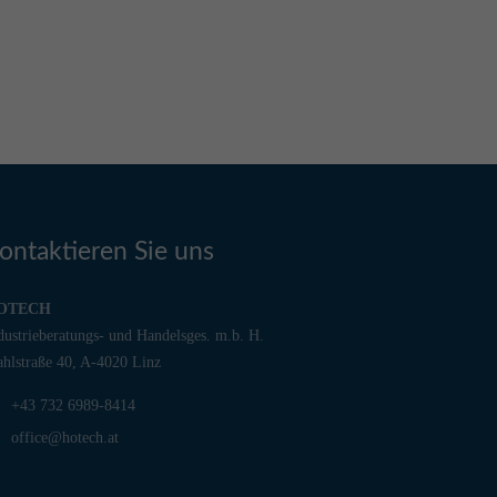
ontaktieren Sie uns
OTECH
dustrieberatungs- und Handelsges. m.b. H.
ahlstraße 40, A-4020 Linz
+43 732 6989-8414
office@hotech.at