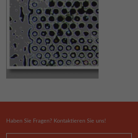
About us
Lorem ipsum dolor sit amet, consectetuer adipiscing elit.
Aenean commodo ligula eget dolor. Aenean massa. Cum sociis
natoque penatibus et magnis dis parturient montes, nascetur
ridiculus mus. Donec quam felis, ultricies nec.
Haben Sie Fragen? Kontaktieren Sie uns!