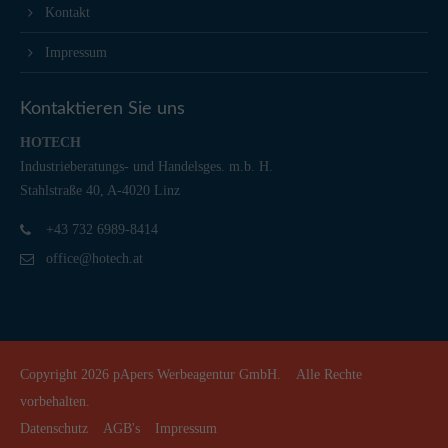
Kontakt
Impressum
Kontaktieren Sie uns
HOTECH
Industrieberatungs- und Handelsges. m.b. H.
Stahlstraße 40, A-4020 Linz
+43 732 6989-8414
office@hotech.at
Copyright 2026
pApers Werbeagentur GmbH.
Alle Rechte
vorbehalten.
Datenschutz
AGB's
Impressum